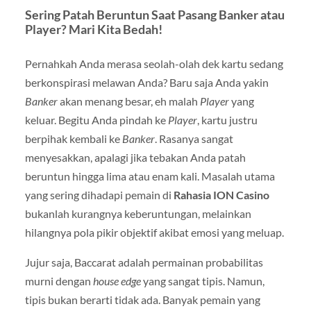
Sering Patah Beruntun Saat Pasang Banker atau
Player? Mari Kita Bedah!
Pernahkah Anda merasa seolah-olah dek kartu sedang
berkonspirasi melawan Anda? Baru saja Anda yakin
Banker
akan menang besar, eh malah
Player
yang
keluar. Begitu Anda pindah ke
Player
, kartu justru
berpihak kembali ke
Banker
. Rasanya sangat
menyesakkan, apalagi jika tebakan Anda patah
beruntun hingga lima atau enam kali. Masalah utama
yang sering dihadapi pemain di
Rahasia ION Casino
bukanlah kurangnya keberuntungan, melainkan
hilangnya pola pikir objektif akibat emosi yang meluap.
Jujur saja, Baccarat adalah permainan probabilitas
murni dengan
house edge
yang sangat tipis. Namun,
tipis bukan berarti tidak ada. Banyak pemain yang