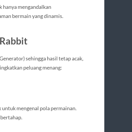
dak hanya mengandalkan
aman bermain yang dinamis.
 Rabbit
nerator) sehingga hasil tetap acak,
ningkatkan peluang menang:
ik untuk mengenal pola permainan.
 bertahap.