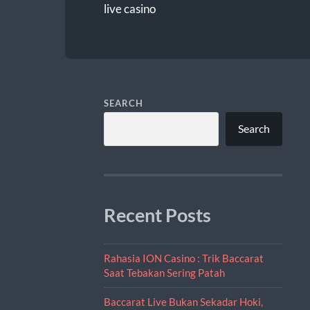
live casino
SEARCH
Search
Recent Posts
Rahasia ION Casino : Trik Baccarat
Saat Tebakan Sering Patah
Baccarat Live Bukan Sekadar Hoki,