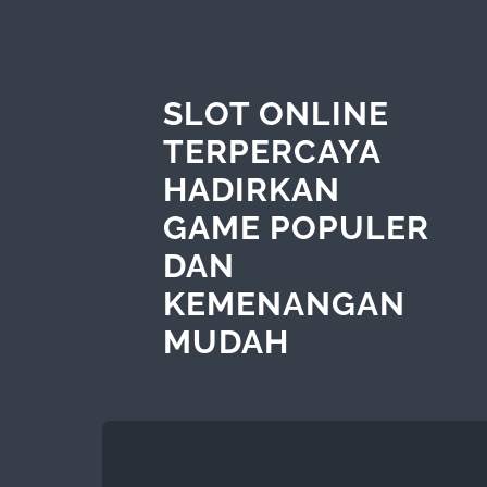
SLOT ONLINE
TERPERCAYA
HADIRKAN
GAME POPULER
DAN
KEMENANGAN
MUDAH