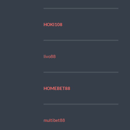
HOKI108
livo88
HOMEBET88
multibet88