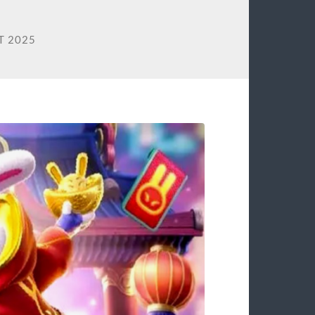
T 2025