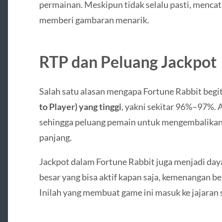
permainan. Meskipun tidak selalu pasti, mencat
memberi gambaran menarik.
RTP dan Peluang Jackpot
Salah satu alasan mengapa Fortune Rabbit begi
to Player) yang tinggi
, yakni sekitar 96%–97%. 
sehingga peluang pemain untuk mengembalikan
panjang.
Jackpot dalam Fortune Rabbit juga menjadi daya
besar yang bisa aktif kapan saja, kemenangan ber
Inilah yang membuat game ini masuk ke jajaran s