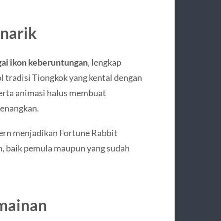
narik
gai ikon keberuntungan
, lengkap
 tradisi Tiongkok yang kental dengan
serta animasi halus membuat
nenangkan.
ern menjadikan Fortune Rabbit
n, baik pemula maupun yang sudah
mainan