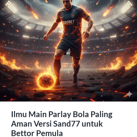
Ilmu Main Parlay Bola Paling
Aman Versi Sand77 untuk
Bettor Pemula