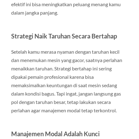
efektif ini bisa meningkatkan peluang menang kamu
dalam jangka panjang.
Strategi Naik Taruhan Secara Bertahap
Setelah kamu merasa nyaman dengan taruhan kecil
dan menemukan mesin yang gacor, saatnya perlahan
menaikkan taruhan. Strategi bertahap ini sering
dipakai pemain profesional karena bisa
memaksimalkan keuntungan di saat mesin sedang
dalam kondisi bagus. Tapi ingat, jangan langsung gas
pol dengan taruhan besar, tetap lakukan secara
perlahan agar manajemen modal tetap terkontrol.
Manajemen Modal Adalah Kunci