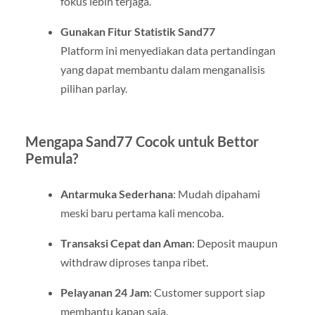
fokus lebih terjaga.
Gunakan Fitur Statistik Sand77
Platform ini menyediakan data pertandingan
yang dapat membantu dalam menganalisis
pilihan parlay.
Mengapa Sand77 Cocok untuk Bettor
Pemula?
Antarmuka Sederhana
: Mudah dipahami
meski baru pertama kali mencoba.
Transaksi Cepat dan Aman
: Deposit maupun
withdraw diproses tanpa ribet.
Pelayanan 24 Jam
: Customer support siap
membantu kapan saja.