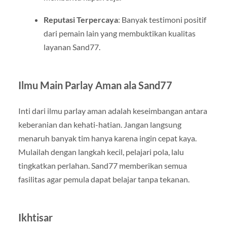
Reputasi Terpercaya
: Banyak testimoni positif
dari pemain lain yang membuktikan kualitas
layanan Sand77.
Ilmu Main Parlay Aman ala Sand77
Inti dari ilmu parlay aman adalah keseimbangan antara
keberanian dan kehati-hatian. Jangan langsung
menaruh banyak tim hanya karena ingin cepat kaya.
Mulailah dengan langkah kecil, pelajari pola, lalu
tingkatkan perlahan. Sand77 memberikan semua
fasilitas agar pemula dapat belajar tanpa tekanan.
Ikhtisar