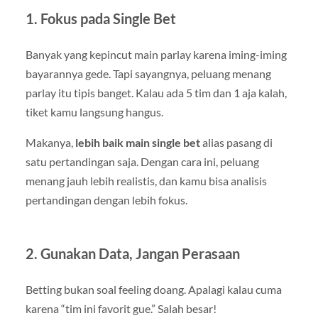
1. Fokus pada Single Bet
Banyak yang kepincut main parlay karena iming-iming
bayarannya gede. Tapi sayangnya, peluang menang
parlay itu tipis banget. Kalau ada 5 tim dan 1 aja kalah,
tiket kamu langsung hangus.
Makanya,
lebih baik main single bet
alias pasang di
satu pertandingan saja. Dengan cara ini, peluang
menang jauh lebih realistis, dan kamu bisa analisis
pertandingan dengan lebih fokus.
2. Gunakan Data, Jangan Perasaan
Betting bukan soal feeling doang. Apalagi kalau cuma
karena “tim ini favorit gue.” Salah besar!