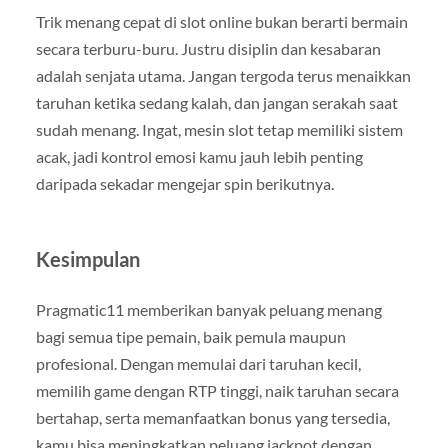
Trik menang cepat di slot online bukan berarti bermain
secara terburu-buru. Justru disiplin dan kesabaran
adalah senjata utama. Jangan tergoda terus menaikkan
taruhan ketika sedang kalah, dan jangan serakah saat
sudah menang. Ingat, mesin slot tetap memiliki sistem
acak, jadi kontrol emosi kamu jauh lebih penting
daripada sekadar mengejar spin berikutnya.
Kesimpulan
Pragmatic11 memberikan banyak peluang menang
bagi semua tipe pemain, baik pemula maupun
profesional. Dengan memulai dari taruhan kecil,
memilih game dengan RTP tinggi, naik taruhan secara
bertahap, serta memanfaatkan bonus yang tersedia,
kamu bisa meningkatkan peluang jackpot dengan