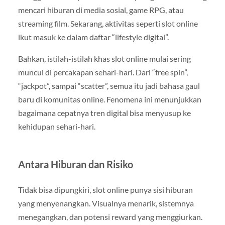
mencari hiburan di media sosial, game RPG, atau
streaming film. Sekarang, aktivitas seperti slot online
ikut masuk ke dalam daftar “lifestyle digital”.
Bahkan, istilah-istilah khas slot online mulai sering
muncul di percakapan sehari-hari. Dari “free spin”,
“jackpot”, sampai “scatter”, semua itu jadi bahasa gaul
baru di komunitas online. Fenomena ini menunjukkan
bagaimana cepatnya tren digital bisa menyusup ke
kehidupan sehari-hari.
Antara Hiburan dan Risiko
Tidak bisa dipungkiri, slot online punya sisi hiburan
yang menyenangkan. Visualnya menarik, sistemnya
menegangkan, dan potensi reward yang menggiurkan.