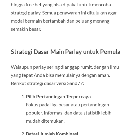
hingga free bet yang bisa dipakai untuk mencoba
strategi parlay. Semua penawaran ini ditujukan agar
modal bermain bertambah dan peluang menang
semakin besar.
Strategi Dasar Main Parlay untuk Pemula
Walaupun parlay sering dianggap rumit, dengan ilmu
yang tepat Anda bisa memulainya dengan aman.
Berikut strategi dasar versi Sand77:
Pilih Pertandingan Terpercaya
Fokus pada liga besar atau pertandingan
populer. Informasi dan data statistik lebih
mudah ditemukan.
Batasi Jumlah Kombinasi