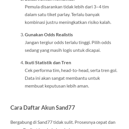
Pemula disarankan tidak lebih dari 3–4 tim
dalam satu tiket parlay. Terlalu banyak
kombinasi justru meningkatkan risiko kalah.
Gunakan Odds Realistis
Jangan tergiur odds terlalu tinggi. Pilih odds
sedang yang masih logis untuk dicapai.
Ikuti Statistik dan Tren
Cek performa tim, head-to-head, serta tren gol.
Data ini akan sangat membantu untuk
membuat keputusan lebih aman.
Cara Daftar Akun Sand77
Bergabung di Sand77 tidak sulit. Prosesnya cepat dan