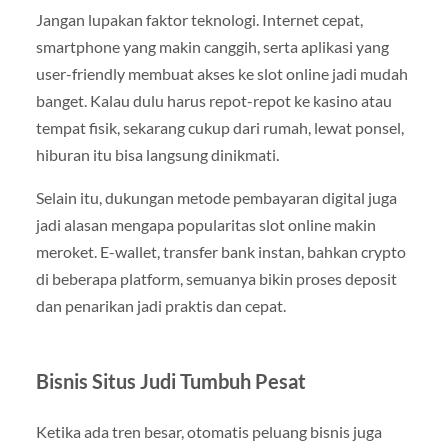
Jangan lupakan faktor teknologi. Internet cepat,
smartphone yang makin canggih, serta aplikasi yang
user-friendly membuat akses ke slot online jadi mudah
banget. Kalau dulu harus repot-repot ke kasino atau
tempat fisik, sekarang cukup dari rumah, lewat ponsel,
hiburan itu bisa langsung dinikmati.
Selain itu, dukungan metode pembayaran digital juga
jadi alasan mengapa popularitas slot online makin
meroket. E-wallet, transfer bank instan, bahkan crypto
di beberapa platform, semuanya bikin proses deposit
dan penarikan jadi praktis dan cepat.
Bisnis Situs Judi Tumbuh Pesat
Ketika ada tren besar, otomatis peluang bisnis juga