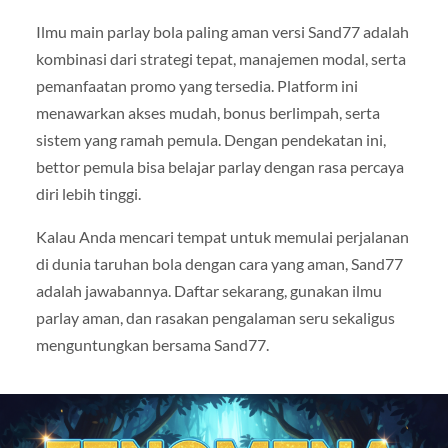
Ilmu main parlay bola paling aman versi Sand77 adalah
kombinasi dari strategi tepat, manajemen modal, serta
pemanfaatan promo yang tersedia. Platform ini
menawarkan akses mudah, bonus berlimpah, serta
sistem yang ramah pemula. Dengan pendekatan ini,
bettor pemula bisa belajar parlay dengan rasa percaya
diri lebih tinggi.
Kalau Anda mencari tempat untuk memulai perjalanan
di dunia taruhan bola dengan cara yang aman, Sand77
adalah jawabannya. Daftar sekarang, gunakan ilmu
parlay aman, dan rasakan pengalaman seru sekaligus
menguntungkan bersama Sand77.