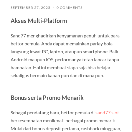
SEPTEMBER 27, 2025
/
0 COMMENTS
Akses Multi-Platform
Sand77 menghadirkan kenyamanan penuh untuk para
bettor pemula. Anda dapat memainkan parlay bola
langsung lewat PC, laptop, ataupun smartphone. Baik
Android maupun iOS, performanya tetap lancar tanpa
hambatan. Hal ini membuat siapa saja bisa belajar
sekaligus bermain kapan pun dan di mana pun.
Bonus serta Promo Menarik
Sebagai pendatang baru, bettor pemula di
sand77 slot
berkesempatan menikmati berbagai promo menarik.
Mulai dari bonus deposit pertama, cashback mingguan,